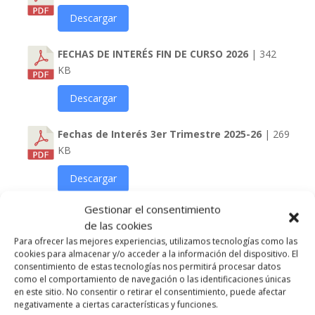
Descargar
FECHAS DE INTERÉS FIN DE CURSO 2026
| 342
KB
Descargar
Fechas de Interés 3er Trimestre 2025-26
| 269
KB
Descargar
Gestionar el consentimiento
Solicitud de Matrícula Infantil y Primaria
de las cookies
2026-27
| 25 KB
Para ofrecer las mejores experiencias, utilizamos tecnologías como las
cookies para almacenar y/o acceder a la información del dispositivo. El
Descargar
consentimiento de estas tecnologías nos permitirá procesar datos
como el comportamiento de navegación o las identificaciones únicas
en este sitio. No consentir o retirar el consentimiento, puede afectar
Solicitud de Matrícula Secundaria 2026-27
|
negativamente a ciertas características y funciones.
500.83 KB