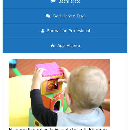
Bachillerato
Bachillerato Dual
Formación Profesional
Aula Abierta
Nursery School es la Escuela Infantil Bilingüe