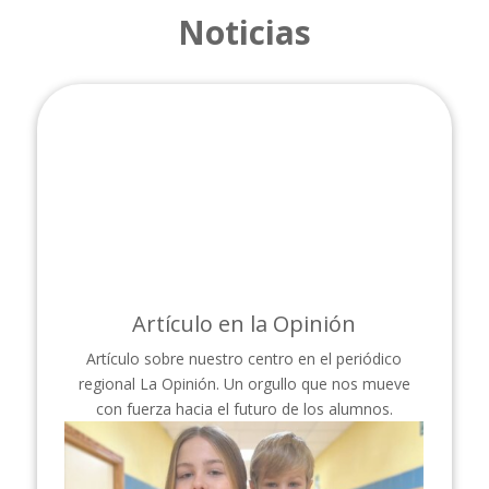
Noticias
OLIMPIADA DE MATEMÁTICAS
Ayer, 19 de enero, se celebró la LX edición de la
OLIMPIADA DE MATEMÁTICAS a nivel nacional.
Las pruebas se realizaron en la Universidad de
Murcia, en la Facultad de Matemáticas.
La prueba consistió en la resolución de varios
problemas de carácter lógico- matemático. El
objetivo fundamental es que los alumnos
aumenten la afición por la resolución de
problemas y la satisfacción por superar retos
intelectuales.
Nuestros alumnos han puesto en práctica sus