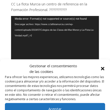
CC La flota Murcia un centro de referencia en la
Formación Profesional.
????
????
????
Reproductor
Media error: Format(s) not supported or source(s) not found
de
Descargar archivo: https://www.cclaflotamurcia.com/wp-
vídeo
content/uploads/2019/07/Colegios-de-las-Claras-del-Mar-Menor-y-La-Flota-La-
Verdad.mp4?_=2
Gestionar el consentimiento
de las cookies
Para ofrecer las mejores experiencias, utilizamos tecnologías como las
cookies para almacenar y/o acceder a la información del dispositivo. El
consentimiento de estas tecnologías nos permitirá procesar datos
como el comportamiento de navegación o las identificaciones únicas
en este sitio. No consentir o retirar el consentimiento, puede afectar
Enviar comentario
negativamente a ciertas características y funciones.
Lo siento, debes estar
conectado
para publicar un
Aceptar